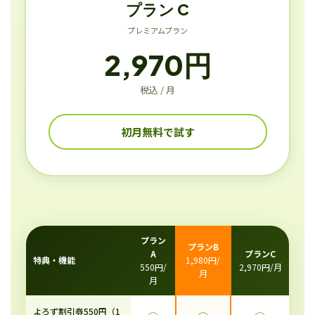
プラン C
プレミアムプラン
2,970円
税込 / 月
初月無料で試す
プラン
プランB
A
プランC
特典・機能
1,980円/
550円/
2,970円/月
月
月
よろず割引券550円（1