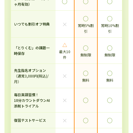
◯
◯
◯
ヶ月有効）
◯
◯
×
いつでも割引オフ特典
常時5%割
常時10%割
引
引
△
◯
◯
「とりくむ」の課題一
最大10
時保存
無制限
無制限
件
先生指名オプション
◯
◯
×
（通常3,080円(税込)/
無料
無料
月）
毎日英語習慣！
×
◯
◯
10分カウントダウンAI
添削トライアル
×
◯
◯
復習テストサービス