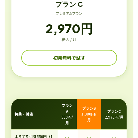
プラン C
プレミアムプラン
2,970円
税込 / 月
初月無料で試す
プラン
プランB
A
プランC
特典・機能
1,980円/
550円/
2,970円/月
月
月
よろず割引券550円（1