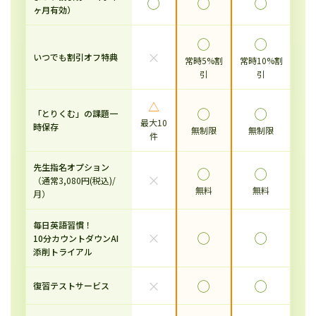
◯
◯
◯
ヶ月有効）
◯
◯
×
いつでも割引オフ特典
常時5%割
常時10%割
引
引
△
◯
◯
「とりくむ」の課題一
最大10
時保存
無制限
無制限
件
先生指名オプション
◯
◯
×
（通常3,080円(税込)/
無料
無料
月）
毎日英語習慣！
×
◯
◯
10分カウントダウンAI
添削トライアル
×
◯
◯
復習テストサービス