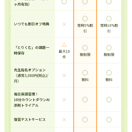
◯
◯
◯
ヶ月有効）
◯
◯
×
いつでも割引オフ特典
常時5%割
常時10%割
引
引
△
◯
◯
「とりくむ」の課題一
最大10
時保存
無制限
無制限
件
先生指名オプション
◯
◯
×
（通常3,080円(税込)/
無料
無料
月）
毎日英語習慣！
×
◯
◯
10分カウントダウンAI
添削トライアル
×
◯
◯
復習テストサービス