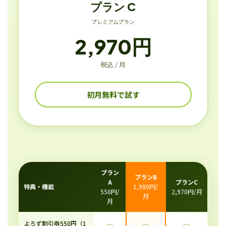
プラン C
プレミアムプラン
2,970円
税込 / 月
初月無料で試す
プラン
プランB
A
プランC
特典・機能
1,980円/
550円/
2,970円/月
月
月
よろず割引券550円（1