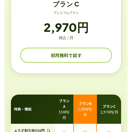
プラン C
プレミアムプラン
2,970円
税込 / 月
初月無料で試す
プラン
プランB
A
プランC
特典・機能
1,980円/
550円/
2,970円/月
月
月
よろず割引券550円（1