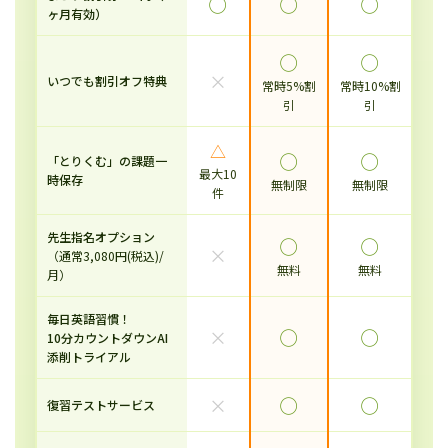
◯
◯
◯
ヶ月有効）
◯
◯
×
いつでも割引オフ特典
常時5%割
常時10%割
引
引
△
◯
◯
「とりくむ」の課題一
最大10
時保存
無制限
無制限
件
先生指名オプション
◯
◯
×
（通常3,080円(税込)/
無料
無料
月）
毎日英語習慣！
×
◯
◯
10分カウントダウンAI
添削トライアル
×
◯
◯
復習テストサービス