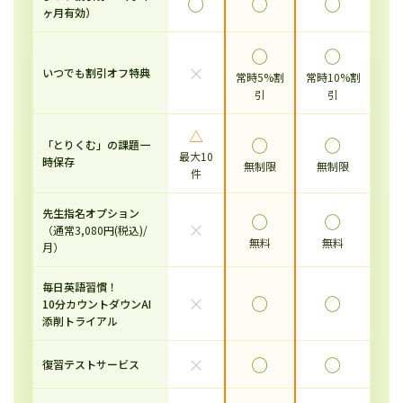
◯
◯
◯
ヶ月有効）
◯
◯
×
いつでも割引オフ特典
常時5%割
常時10%割
引
引
△
◯
◯
「とりくむ」の課題一
最大10
時保存
無制限
無制限
件
先生指名オプション
◯
◯
×
（通常3,080円(税込)/
無料
無料
月）
毎日英語習慣！
×
◯
◯
10分カウントダウンAI
添削トライアル
×
◯
◯
復習テストサービス