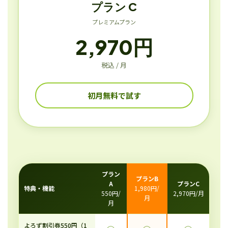
プラン C
プレミアムプラン
2,970円
税込 / 月
初月無料で試す
プラン
プランB
A
プランC
特典・機能
1,980円/
550円/
2,970円/月
月
月
よろず割引券550円（1