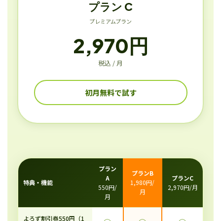
プラン C
プレミアムプラン
2,970円
税込 / 月
初月無料で試す
プラン
プランB
A
プランC
特典・機能
1,980円/
550円/
2,970円/月
月
月
よろず割引券550円（1