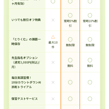
◯
◯
◯
ヶ月有効）
◯
◯
×
いつでも割引オフ特典
常時5%割
常時10%割
引
引
△
◯
◯
「とりくむ」の課題一
最大10
時保存
無制限
無制限
件
先生指名オプション
◯
◯
×
（通常3,080円(税込)/
無料
無料
月）
毎日英語習慣！
×
◯
◯
10分カウントダウンAI
添削トライアル
×
◯
◯
復習テストサービス