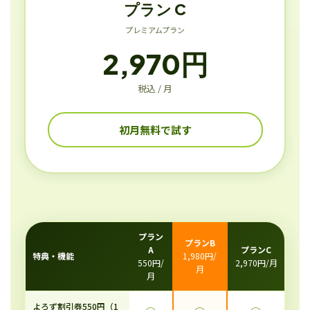
プラン C
プレミアムプラン
2,970円
税込 / 月
初月無料で試す
プラン
プランB
A
プランC
特典・機能
1,980円/
550円/
2,970円/月
月
月
よろず割引券550円（1