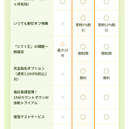
◯
◯
◯
ヶ月有効）
◯
◯
×
いつでも割引オフ特典
常時5%割
常時10%割
引
引
△
◯
◯
「とりくむ」の課題一
最大10
時保存
無制限
無制限
件
先生指名オプション
◯
◯
×
（通常3,080円(税込)/
無料
無料
月）
毎日英語習慣！
×
◯
◯
10分カウントダウンAI
添削トライアル
×
◯
◯
復習テストサービス