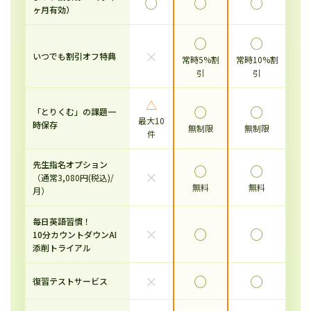
◯
◯
◯
ヶ月有効）
◯
◯
×
いつでも割引オフ特典
常時5%割
常時10%割
引
引
△
◯
◯
「とりくむ」の課題一
最大10
時保存
無制限
無制限
件
先生指名オプション
◯
◯
×
（通常3,080円(税込)/
無料
無料
月）
毎日英語習慣！
×
◯
◯
10分カウントダウンAI
添削トライアル
×
◯
◯
復習テストサービス