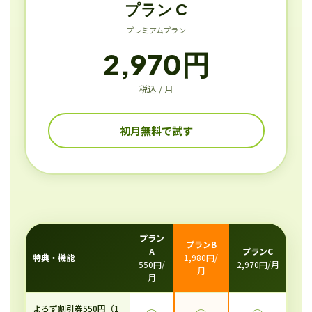
プラン C
プレミアムプラン
2,970円
税込 / 月
初月無料で試す
プラン
プランB
A
プランC
特典・機能
1,980円/
550円/
2,970円/月
月
月
よろず割引券550円（1