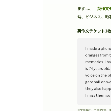
まずは、
「英作文
常、ビジネス、時事
英作文チケット1枚
I made a phone
oranges from t
memories. I ha
is 74 years old
voice on the p
gateball on we
they also happ
I miss them so
※文字数にして598文字、