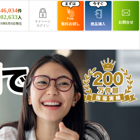
146,034
件
102,633
人
お問合せ
マイページ
26年8月6日現在
無料お試し
商品購入
ログイン