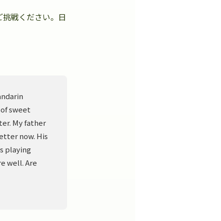
ご挑戦ください。日
。
andarin
 of sweet
er. My father
better now. His
s playing
e well. Are