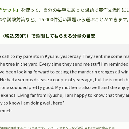
チケット」
を使って、自分の要望にあった課題で英作文添削に
や試験対策など、15,000件近い課題から選ぶことができます
（税込550円）で添削してもらえる分量の目安
 call to my parents in Kyushu yesterday. They sent me some m
he tree in the yard. Every time they send me stuff I'm reminded
ve been looking forward to eating the mandarin oranges all wint
. He had a serious disease a couple of years ago, but he is much 
hone sounded pretty good. My mother is also well and she enjoy
ekends. Living far from Kyushu, I am happy to know that they ar
y to know I am doing well here?
 much.
単語数に換算すると117単語です。スペースやカンマなどの記号も1文字に含みます。