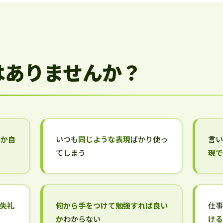
はありませんか？
いか自
いつも
同じような表現
ばかり使っ
言
てしまう
現
失礼
何から手をつけて勉強すれば良い
仕
か
わからない
け