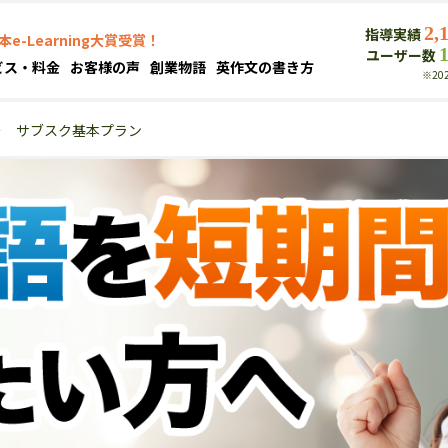
2,
指導実績
本e-Learning大賞受賞！
ユーザー数
ビス・料金
お客様の声
創業物語
英作文の書き方
※20
＞
サブスク基本プラン