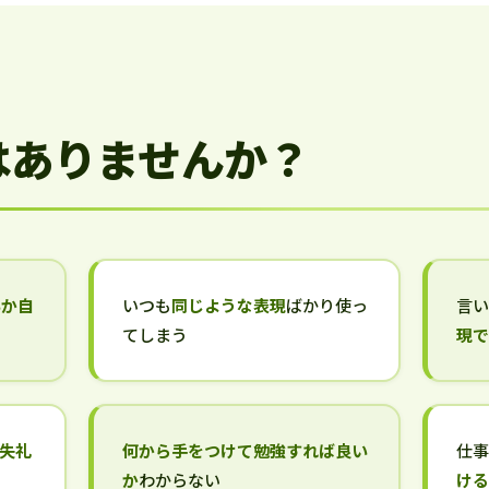
はありませんか？
いか自
いつも
同じような表現
ばかり使っ
言
てしまう
現
失礼
何から手をつけて勉強すれば良い
仕
か
わからない
け