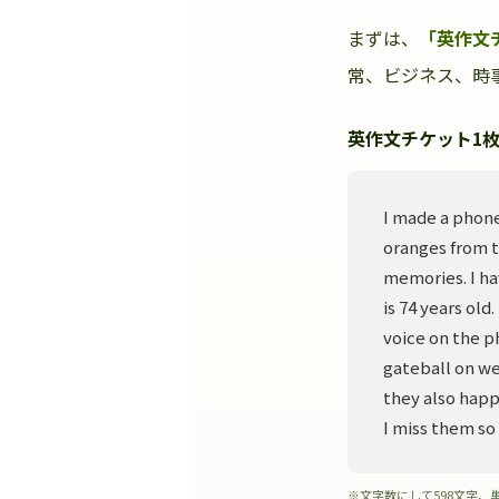
まずは、
「英作文
常、ビジネス、時事
英作文チケット1枚
I made a phone
oranges from t
memories. I ha
is 74 years old
voice on the p
gateball on we
they also happ
I miss them so
※文字数にして598文字、