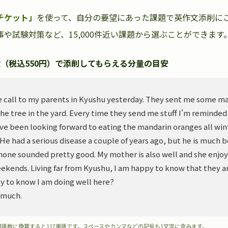
チケット」
を使って、自分の要望にあった課題で英作文添削に
や試験対策など、15,000件近い課題から選ぶことができます
（税込550円）で添削してもらえる分量の目安
 call to my parents in Kyushu yesterday. They sent me some m
he tree in the yard. Every time they send me stuff I'm reminded
ve been looking forward to eating the mandarin oranges all wint
. He had a serious disease a couple of years ago, but he is much 
hone sounded pretty good. My mother is also well and she enjoy
ekends. Living far from Kyushu, I am happy to know that they ar
y to know I am doing well here?
 much.
単語数に換算すると117単語です。スペースやカンマなどの記号も1文字に含みます。