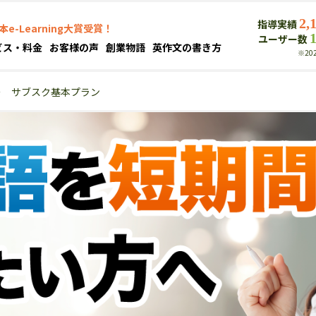
2,
指導実績
本e-Learning大賞受賞！
ユーザー数
ビス・料金
お客様の声
創業物語
英作文の書き方
※20
＞
サブスク基本プラン