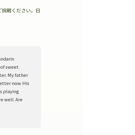
ご挑戦ください。日
。
andarin
 of sweet
er. My father
better now. His
s playing
e well. Are