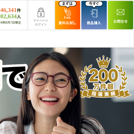
146,341
件
102,634
人
お問合せ
マイページ
26年8月7日現在
無料お試し
商品購入
ログイン