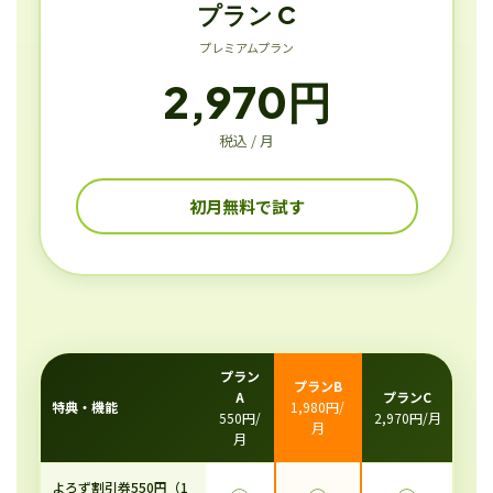
プラン C
プレミアムプラン
2,970円
税込 / 月
初月無料で試す
プラン
プランB
A
プランC
特典・機能
1,980円/
550円/
2,970円/月
月
月
よろず割引券550円（1