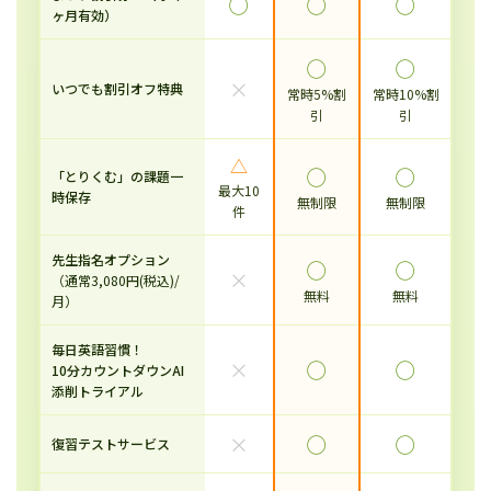
◯
◯
◯
ヶ月有効）
◯
◯
×
いつでも割引オフ特典
常時5%割
常時10%割
引
引
△
◯
◯
「とりくむ」の課題一
最大10
時保存
無制限
無制限
件
先生指名オプション
◯
◯
×
（通常3,080円(税込)/
無料
無料
月）
毎日英語習慣！
×
◯
◯
10分カウントダウンAI
添削トライアル
×
◯
◯
復習テストサービス