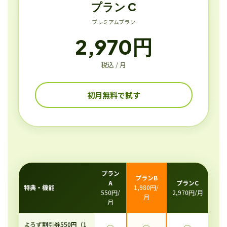
プラン C
プレミアムプラン
2,970円
税込 / 月
初月無料で試す
プラン
プランB
A
プランC
特典・機能
1,980円/
550円/
2,970円/月
月
月
よろず割引券550円（1