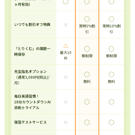
◯
◯
◯
ヶ月有効）
◯
◯
×
いつでも割引オフ特典
常時5%割
常時10%割
引
引
△
◯
◯
「とりくむ」の課題一
最大10
時保存
無制限
無制限
件
先生指名オプション
◯
◯
×
（通常3,080円(税込)/
無料
無料
月）
毎日英語習慣！
×
◯
◯
10分カウントダウンAI
添削トライアル
×
◯
◯
復習テストサービス