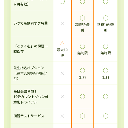
◯
◯
◯
ヶ月有効）
◯
◯
×
いつでも割引オフ特典
常時5%割
常時10%割
引
引
△
◯
◯
「とりくむ」の課題一
最大10
時保存
無制限
無制限
件
先生指名オプション
◯
◯
×
（通常3,080円(税込)/
無料
無料
月）
毎日英語習慣！
×
◯
◯
10分カウントダウンAI
添削トライアル
×
◯
◯
復習テストサービス