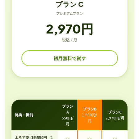
プラン C
プレミアムプラン
2,970円
税込 / 月
初月無料で試す
プラン
プランB
A
プランC
特典・機能
1,980円/
550円/
2,970円/月
月
月
よろず割引券550円（1