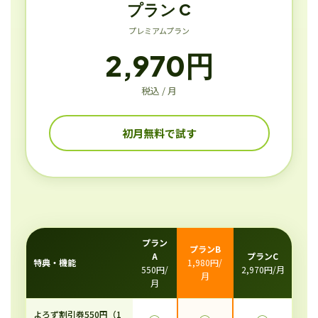
プラン C
プレミアムプラン
2,970円
税込 / 月
初月無料で試す
プラン
プランB
A
プランC
特典・機能
1,980円/
550円/
2,970円/月
月
月
よろず割引券550円（1