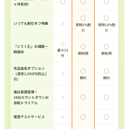
◯
◯
◯
ヶ月有効）
◯
◯
×
いつでも割引オフ特典
常時5%割
常時10%割
引
引
△
◯
◯
「とりくむ」の課題一
最大10
時保存
無制限
無制限
件
先生指名オプション
◯
◯
×
（通常3,080円(税込)/
無料
無料
月）
毎日英語習慣！
×
◯
◯
10分カウントダウンAI
添削トライアル
×
◯
◯
復習テストサービス