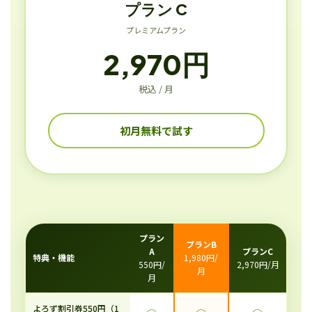
プラン C
プレミアムプラン
2,970円
税込 / 月
初月無料で試す
プラン
プランB
A
プランC
特典・機能
1,980円/
550円/
2,970円/月
月
月
よろず割引券550円（1