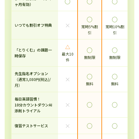
◯
◯
◯
ヶ月有効）
◯
◯
×
いつでも割引オフ特典
常時5%割
常時10%割
引
引
△
◯
◯
「とりくむ」の課題一
最大10
時保存
無制限
無制限
件
先生指名オプション
◯
◯
×
（通常3,080円(税込)/
無料
無料
月）
毎日英語習慣！
×
◯
◯
10分カウントダウンAI
添削トライアル
×
◯
◯
復習テストサービス