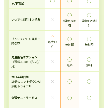
◯
◯
◯
ヶ月有効）
◯
◯
×
いつでも割引オフ特典
常時5%割
常時10%割
引
引
△
◯
◯
「とりくむ」の課題一
最大10
時保存
無制限
無制限
件
先生指名オプション
◯
◯
×
（通常3,080円(税込)/
無料
無料
月）
毎日英語習慣！
×
◯
◯
10分カウントダウンAI
添削トライアル
×
◯
◯
復習テストサービス