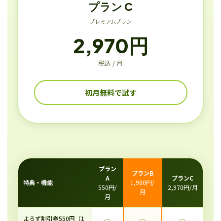
プラン C
プレミアムプラン
2,970円
税込 / 月
初月無料で試す
プラン
プランB
A
プランC
特典・機能
1,980円/
550円/
2,970円/月
月
月
よろず割引券550円（1