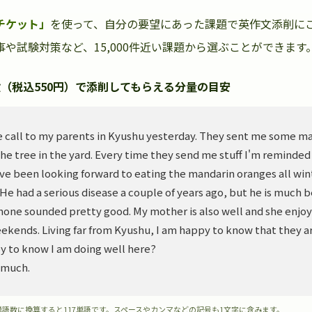
チケット」
を使って、自分の要望にあった課題で英作文添削に
や試験対策など、15,000件近い課題から選ぶことができます
（税込550円）で添削してもらえる分量の目安
 call to my parents in Kyushu yesterday. They sent me some m
he tree in the yard. Every time they send me stuff I'm reminded
ve been looking forward to eating the mandarin oranges all wint
. He had a serious disease a couple of years ago, but he is much 
hone sounded pretty good. My mother is also well and she enjoy
ekends. Living far from Kyushu, I am happy to know that they ar
y to know I am doing well here?
 much.
単語数に換算すると117単語です。スペースやカンマなどの記号も1文字に含みます。