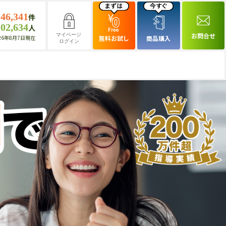
146,341
件
102,634
人
お問合せ
マイページ
26年8月7日現在
無料お試し
商品購入
ログイン