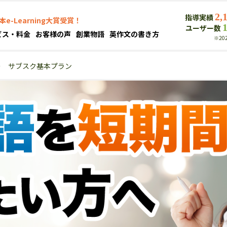
2,
指導実績
本e-Learning大賞受賞！
ユーザー数
ビス・料金
お客様の声
創業物語
英作文の書き方
※20
＞
サブスク基本プラン