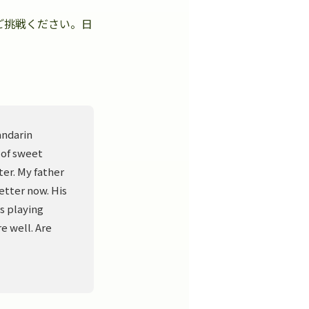
ご挑戦ください。日
。
andarin
 of sweet
er. My father
better now. His
s playing
e well. Are