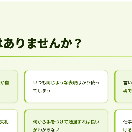
はありませんか？
いか自
いつも
同じような表現
ばかり使っ
言
てしまう
現
失礼
何から手をつけて勉強すれば良い
仕
か
わからない
け