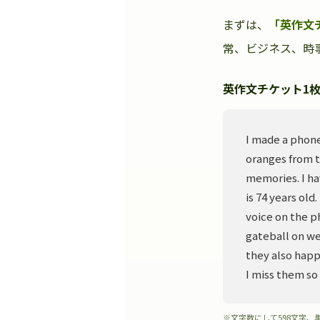
まずは、
「英作文
常、ビジネス、時事
英作文チケット1枚
I made a phone
oranges from t
memories. I ha
is 74 years old
voice on the p
gateball on we
they also happ
I miss them so
※文字数にして598文字、