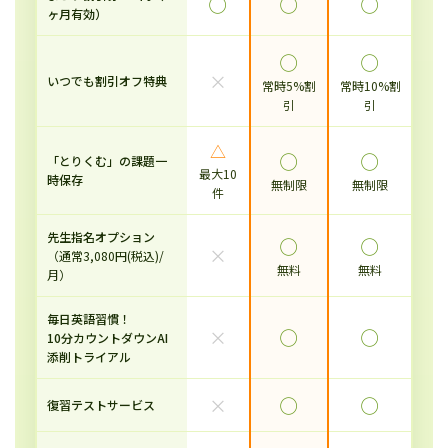
◯
◯
◯
ヶ月有効）
◯
◯
×
いつでも割引オフ特典
常時5%割
常時10%割
引
引
△
◯
◯
「とりくむ」の課題一
最大10
時保存
無制限
無制限
件
先生指名オプション
◯
◯
×
（通常3,080円(税込)/
無料
無料
月）
毎日英語習慣！
×
◯
◯
10分カウントダウンAI
添削トライアル
×
◯
◯
復習テストサービス