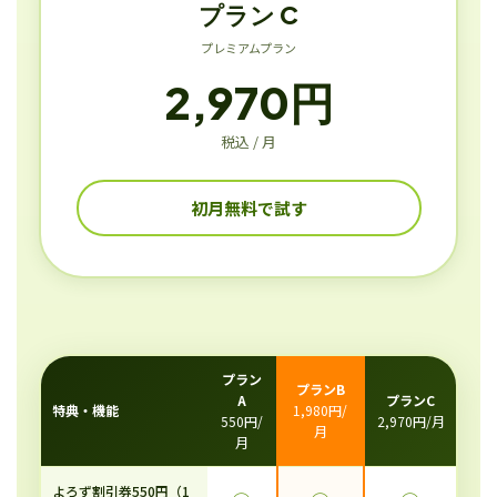
プラン C
プレミアムプラン
2,970円
税込 / 月
初月無料で試す
プラン
プランB
A
プランC
特典・機能
1,980円/
550円/
2,970円/月
月
月
よろず割引券550円（1