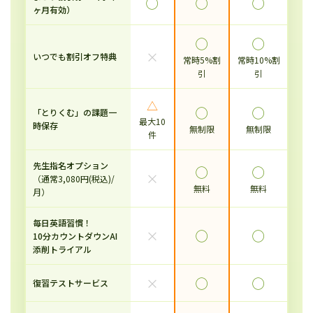
◯
◯
◯
ヶ月有効）
◯
◯
×
いつでも割引オフ特典
常時5%割
常時10%割
引
引
△
◯
◯
「とりくむ」の課題一
最大10
時保存
無制限
無制限
件
先生指名オプション
◯
◯
×
（通常3,080円(税込)/
無料
無料
月）
毎日英語習慣！
×
◯
◯
10分カウントダウンAI
添削トライアル
×
◯
◯
復習テストサービス