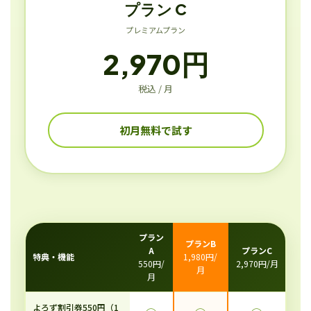
プラン C
プレミアムプラン
2,970円
税込 / 月
初月無料で試す
プラン
プランB
A
プランC
特典・機能
1,980円/
550円/
2,970円/月
月
月
よろず割引券550円（1