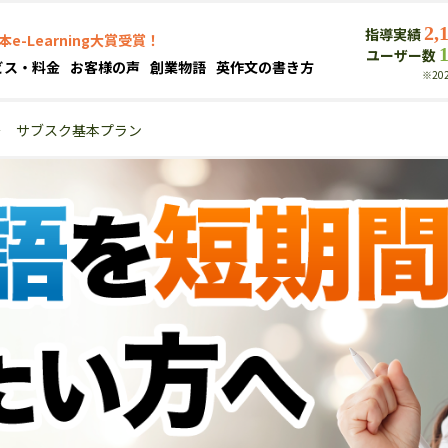
2,
指導実績
本e-Learning大賞受賞！
ユーザー数
ビス・料金
お客様の声
創業物語
英作文の書き方
※20
＞
サブスク基本プラン