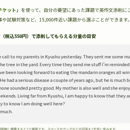
チケット」
を使って、自分の要望にあった課題で英作文添削に
や試験対策など、15,000件近い課題から選ぶことができます
（税込550円）で添削してもらえる分量の目安
 call to my parents in Kyushu yesterday. They sent me some m
he tree in the yard. Every time they send me stuff I'm reminded
ve been looking forward to eating the mandarin oranges all wint
. He had a serious disease a couple of years ago, but he is much 
hone sounded pretty good. My mother is also well and she enjoy
ekends. Living far from Kyushu, I am happy to know that they ar
y to know I am doing well here?
 much.
単語数に換算すると117単語です。スペースやカンマなどの記号も1文字に含みます。