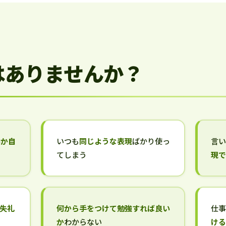
はありませんか？
いか自
いつも
同じような表現
ばかり使っ
言
てしまう
現
失礼
何から手をつけて勉強すれば良い
仕
か
わからない
け