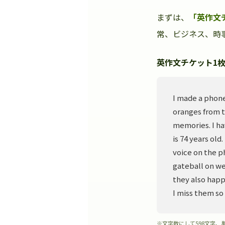
まずは、
「英作文
常、ビジネス、時事
英作文チケット1枚
I made a phone
oranges from t
memories. I ha
is 74 years old
voice on the p
gateball on we
they also happ
I miss them so
※文字数にして598文字、