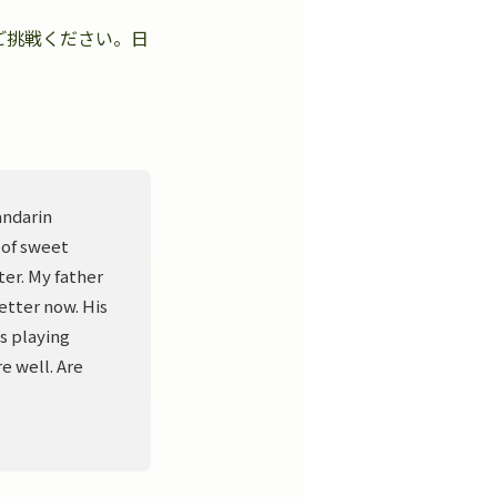
ご挑戦ください。日
。
andarin
 of sweet
er. My father
better now. His
s playing
e well. Are