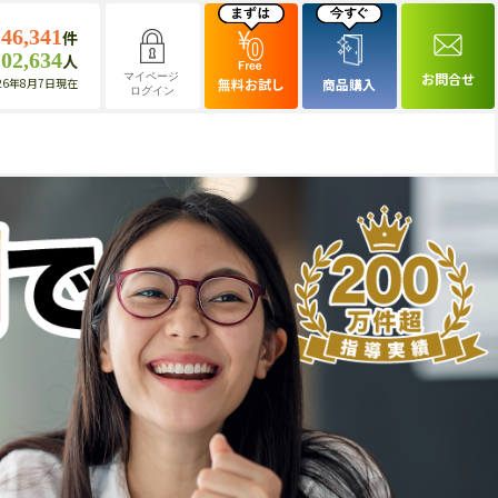
146,341
件
102,634
人
お問合せ
マイページ
26年8月7日現在
無料お試し
商品購入
ログイン