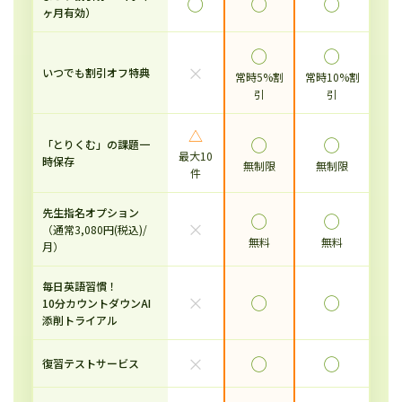
◯
◯
◯
ヶ月有効）
◯
◯
×
いつでも割引オフ特典
常時5%割
常時10%割
引
引
△
◯
◯
「とりくむ」の課題一
最大10
時保存
無制限
無制限
件
先生指名オプション
◯
◯
×
（通常3,080円(税込)/
無料
無料
月）
毎日英語習慣！
×
◯
◯
10分カウントダウンAI
添削トライアル
×
◯
◯
復習テストサービス