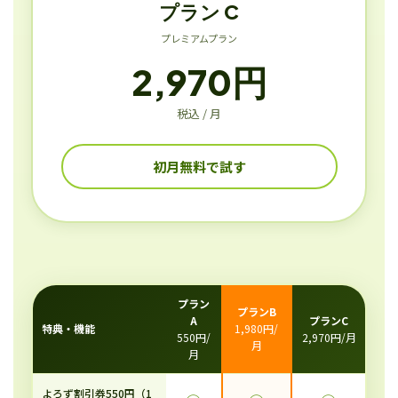
プラン C
プレミアムプラン
2,970円
税込 / 月
初月無料で試す
プラン
プランB
A
プランC
特典・機能
1,980円/
550円/
2,970円/月
月
月
よろず割引券550円（1