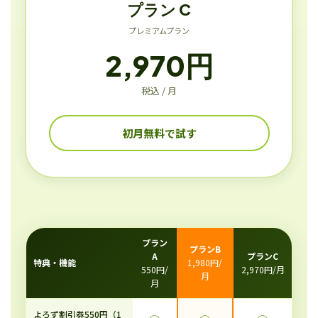
プラン C
プレミアムプラン
2,970円
税込 / 月
初月無料で試す
プラン
プランB
A
プランC
特典・機能
1,980円/
550円/
2,970円/月
月
月
よろず割引券550円（1