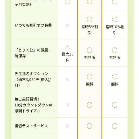
◯
◯
◯
ヶ月有効）
◯
◯
×
いつでも割引オフ特典
常時5%割
常時10%割
引
引
△
◯
◯
「とりくむ」の課題一
最大10
時保存
無制限
無制限
件
先生指名オプション
◯
◯
×
（通常3,080円(税込)/
無料
無料
月）
毎日英語習慣！
×
◯
◯
10分カウントダウンAI
添削トライアル
×
◯
◯
復習テストサービス