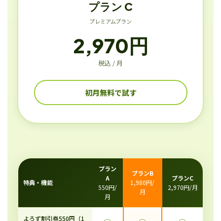
プラン C
プレミアムプラン
2,970円
税込 / 月
初月無料で試す
プラン
プランB
A
プランC
特典・機能
1,980円/
550円/
2,970円/月
月
月
よろず割引券550円（1