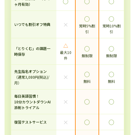
◯
◯
◯
ヶ月有効）
◯
◯
×
いつでも割引オフ特典
常時5%割
常時10%割
引
引
△
◯
◯
「とりくむ」の課題一
最大10
時保存
無制限
無制限
件
先生指名オプション
◯
◯
×
（通常3,080円(税込)/
無料
無料
月）
毎日英語習慣！
×
◯
◯
10分カウントダウンAI
添削トライアル
×
◯
◯
復習テストサービス