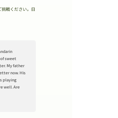
ご挑戦ください。日
。
andarin
 of sweet
er. My father
better now. His
s playing
e well. Are