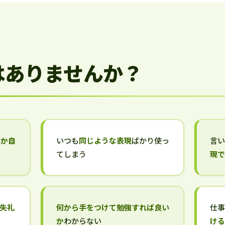
はありませんか？
いか自
いつも
同じような表現
ばかり使っ
言
てしまう
現
失礼
何から手をつけて勉強すれば良い
仕
か
わからない
け