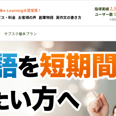
2,
指導実績
本e-Learning大賞受賞！
ユーザー数
ビス・料金
お客様の声
創業物語
英作文の書き方
※20
＞
サブスク基本プラン