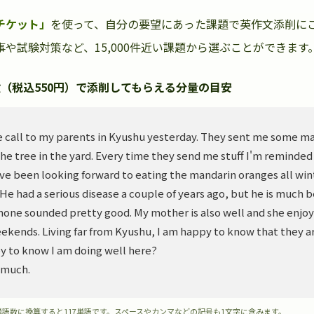
チケット」
を使って、自分の要望にあった課題で英作文添削に
や試験対策など、15,000件近い課題から選ぶことができます
（税込550円）で添削してもらえる分量の目安
 call to my parents in Kyushu yesterday. They sent me some m
he tree in the yard. Every time they send me stuff I'm reminded
ve been looking forward to eating the mandarin oranges all wint
. He had a serious disease a couple of years ago, but he is much 
hone sounded pretty good. My mother is also well and she enjoy
ekends. Living far from Kyushu, I am happy to know that they ar
y to know I am doing well here?
 much.
単語数に換算すると117単語です。スペースやカンマなどの記号も1文字に含みます。