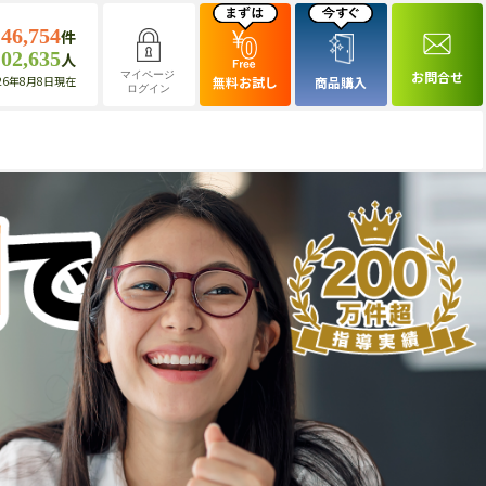
146,754
件
102,635
人
お問合せ
マイページ
26年8月8日現在
無料お試し
商品購入
ログイン