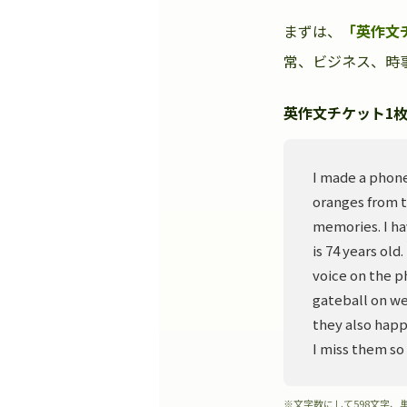
まずは、
「英作文
常、ビジネス、時事
英作文チケット1枚
I made a phone
oranges from t
memories. I ha
is 74 years old
voice on the p
gateball on we
they also happ
I miss them so
※文字数にして598文字、