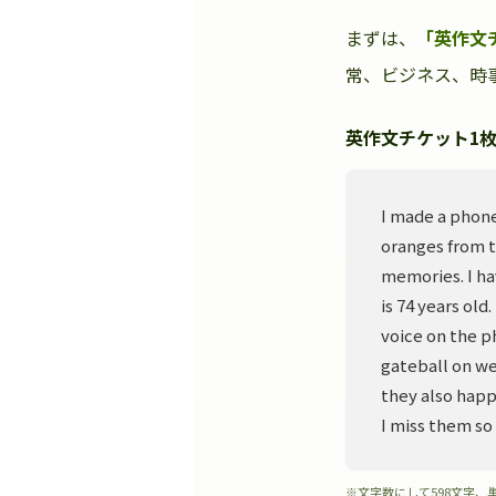
まずは、
「英作文
常、ビジネス、時事
英作文チケット1枚
I made a phone
oranges from t
memories. I ha
is 74 years old
voice on the p
gateball on we
they also happ
I miss them so
※文字数にして598文字、