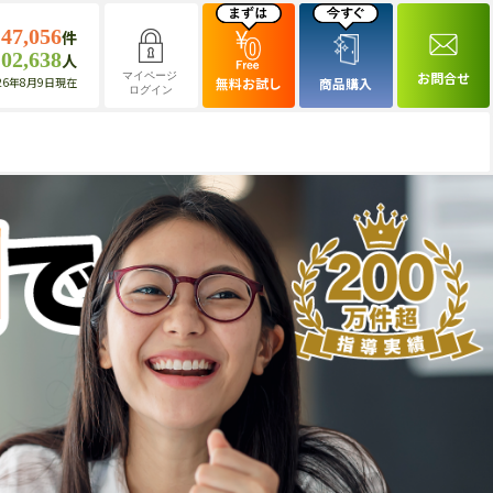
147,056
件
102,638
人
お問合せ
マイページ
26年8月9日現在
無料お試し
商品購入
ログイン