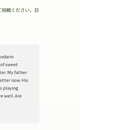
ご挑戦ください。日
。
andarin
 of sweet
er. My father
better now. His
s playing
e well. Are