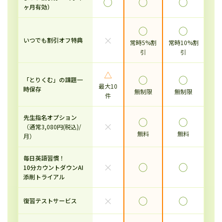
◯
◯
◯
ヶ月有効）
◯
◯
×
いつでも割引オフ特典
常時5%割
常時10%割
引
引
△
◯
◯
「とりくむ」の課題一
最大10
時保存
無制限
無制限
件
先生指名オプション
◯
◯
×
（通常3,080円(税込)/
無料
無料
月）
毎日英語習慣！
×
◯
◯
10分カウントダウンAI
添削トライアル
×
◯
◯
復習テストサービス