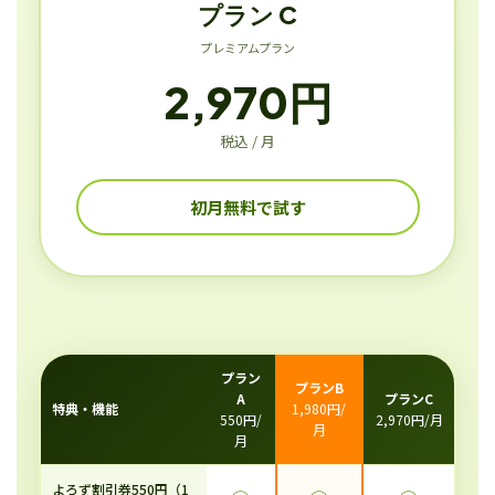
プラン C
プレミアムプラン
2,970円
税込 / 月
初月無料で試す
プラン
プランB
A
プランC
特典・機能
1,980円/
550円/
2,970円/月
月
月
よろず割引券550円（1