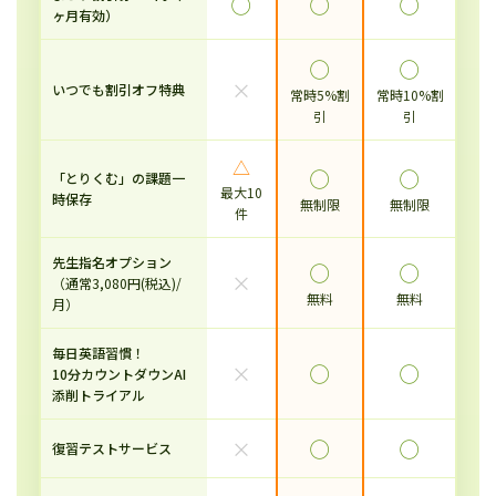
◯
◯
◯
ヶ月有効）
◯
◯
×
いつでも割引オフ特典
常時5%割
常時10%割
引
引
△
◯
◯
「とりくむ」の課題一
最大10
時保存
無制限
無制限
件
先生指名オプション
◯
◯
×
（通常3,080円(税込)/
無料
無料
月）
毎日英語習慣！
×
◯
◯
10分カウントダウンAI
添削トライアル
×
◯
◯
復習テストサービス