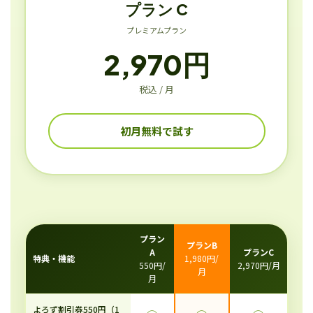
プラン C
プレミアムプラン
2,970円
税込 / 月
初月無料で試す
プラン
プランB
A
プランC
特典・機能
1,980円/
550円/
2,970円/月
月
月
よろず割引券550円（1