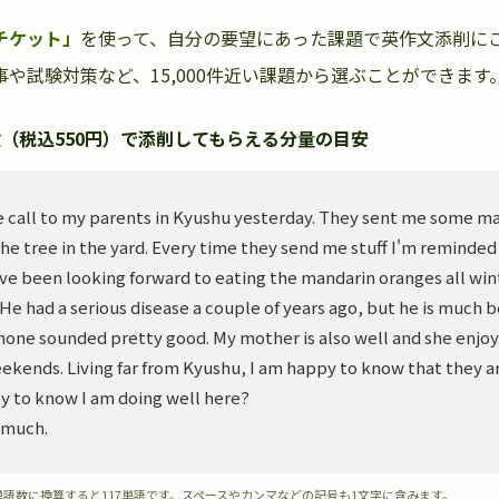
チケット」
を使って、自分の要望にあった課題で英作文添削に
や試験対策など、15,000件近い課題から選ぶことができます
（税込550円）で添削してもらえる分量の目安
 call to my parents in Kyushu yesterday. They sent me some m
he tree in the yard. Every time they send me stuff I'm reminded
ve been looking forward to eating the mandarin oranges all wint
. He had a serious disease a couple of years ago, but he is much 
hone sounded pretty good. My mother is also well and she enjoy
ekends. Living far from Kyushu, I am happy to know that they ar
y to know I am doing well here?
 much.
単語数に換算すると117単語です。スペースやカンマなどの記号も1文字に含みます。