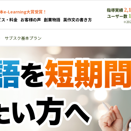
2,
指導実績
本e-Learning大賞受賞！
ユーザー数
ビス・料金
お客様の声
創業物語
英作文の書き方
※20
＞
サブスク基本プラン