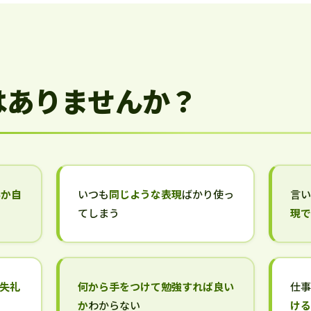
はありませんか？
いか自
いつも
同じような表現
ばかり使っ
言
てしまう
現
失礼
何から手をつけて勉強すれば良い
仕
か
わからない
け