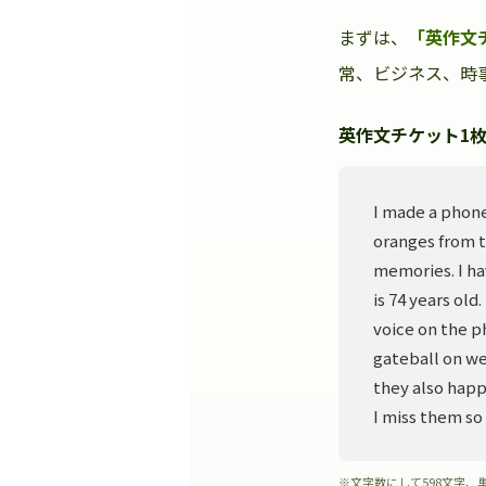
まずは、
「英作文
常、ビジネス、時事
英作文チケット1枚
I made a phone
oranges from t
memories. I ha
is 74 years old
voice on the p
gateball on we
they also happ
I miss them so
※文字数にして598文字、