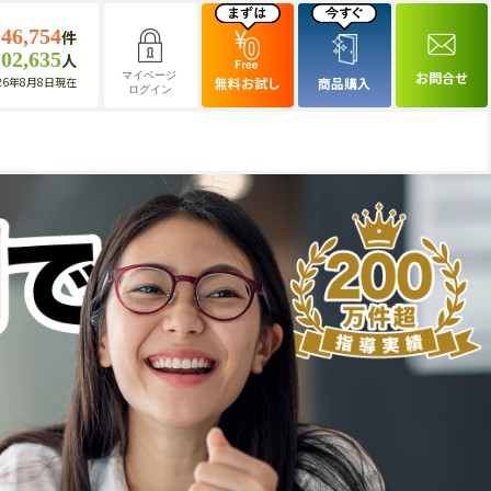
146,754
件
102,635
人
お問合せ
マイページ
26年8月8日現在
無料お試し
商品購入
ログイン