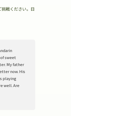
ご挑戦ください。日
。
andarin
 of sweet
er. My father
better now. His
s playing
e well. Are