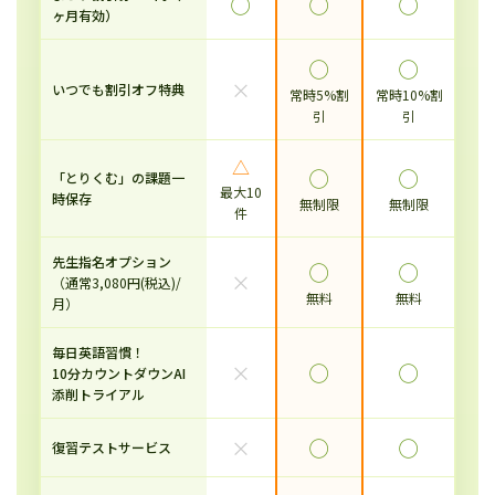
◯
◯
◯
ヶ月有効）
◯
◯
×
いつでも割引オフ特典
常時5%割
常時10%割
引
引
△
◯
◯
「とりくむ」の課題一
最大10
時保存
無制限
無制限
件
先生指名オプション
◯
◯
×
（通常3,080円(税込)/
無料
無料
月）
毎日英語習慣！
×
◯
◯
10分カウントダウンAI
添削トライアル
×
◯
◯
復習テストサービス