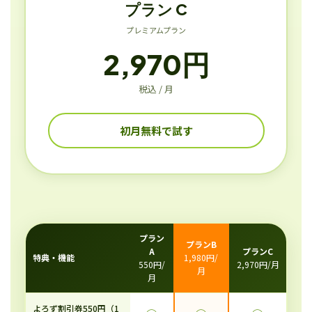
プラン C
プレミアムプラン
2,970円
税込 / 月
初月無料で試す
プラン
プランB
A
プランC
特典・機能
1,980円/
550円/
2,970円/月
月
月
よろず割引券550円（1