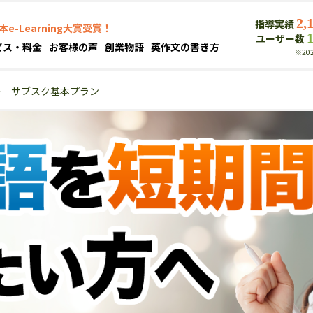
2,
指導実績
本e-Learning大賞受賞！
ユーザー数
ビス・料金
お客様の声
創業物語
英作文の書き方
※20
＞
サブスク基本プラン