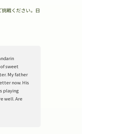
ご挑戦ください。日
。
andarin
 of sweet
er. My father
better now. His
s playing
e well. Are