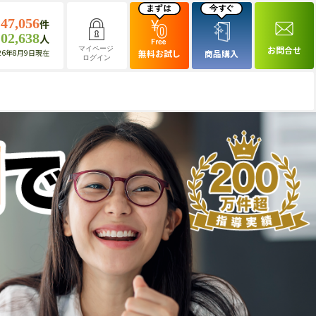
147,056
件
102,638
人
お問合せ
マイページ
26年8月9日現在
無料お試し
商品購入
ログイン