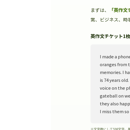
まずは、
「英作文
常、ビジネス、時事
英作文チケット1枚
I made a phone
oranges from t
memories. I ha
is 74 years old
voice on the p
gateball on we
they also happ
I miss them so
※文字数にして598文字、