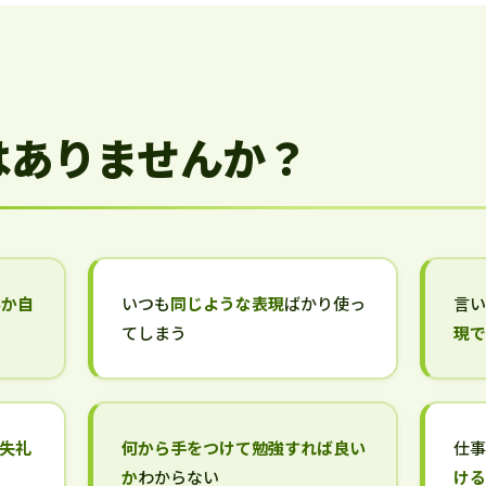
はありませんか？
いか自
いつも
同じような表現
ばかり使っ
言
てしまう
現
失礼
何から手をつけて勉強すれば良い
仕
か
わからない
け