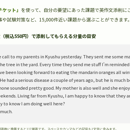
チケット」
を使って、自分の要望にあった課題で英作文添削に
や試験対策など、15,000件近い課題から選ぶことができます
（税込550円）で添削してもらえる分量の目安
 call to my parents in Kyushu yesterday. They sent me some m
he tree in the yard. Every time they send me stuff I'm reminded
ve been looking forward to eating the mandarin oranges all wint
. He had a serious disease a couple of years ago, but he is much 
hone sounded pretty good. My mother is also well and she enjoy
ekends. Living far from Kyushu, I am happy to know that they ar
y to know I am doing well here?
 much.
単語数に換算すると117単語です。スペースやカンマなどの記号も1文字に含みます。