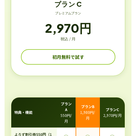
プラン C
プレミアムプラン
2,970円
税込 / 月
初月無料で試す
プラン
プランB
A
プランC
特典・機能
1,980円/
550円/
2,970円/月
月
月
よろず割引券550円（1