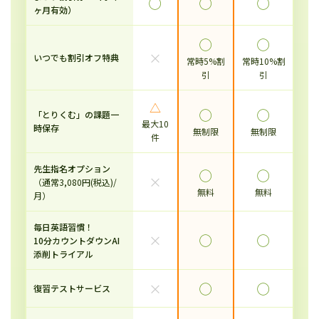
◯
◯
◯
ヶ月有効）
◯
◯
×
いつでも割引オフ特典
常時5%割
常時10%割
引
引
△
◯
◯
「とりくむ」の課題一
最大10
時保存
無制限
無制限
件
先生指名オプション
◯
◯
×
（通常3,080円(税込)/
無料
無料
月）
毎日英語習慣！
×
◯
◯
10分カウントダウンAI
添削トライアル
×
◯
◯
復習テストサービス