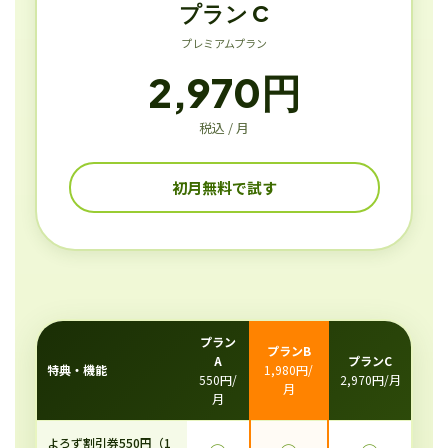
プラン C
プレミアムプラン
2,970円
税込 / 月
初月無料で試す
プラン
プランB
A
プランC
特典・機能
1,980円/
550円/
2,970円/月
月
月
よろず割引券550円（1