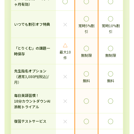
◯
◯
◯
ヶ月有効）
◯
◯
×
いつでも割引オフ特典
常時5%割
常時10%割
引
引
△
◯
◯
「とりくむ」の課題一
最大10
時保存
無制限
無制限
件
先生指名オプション
◯
◯
×
（通常3,080円(税込)/
無料
無料
月）
毎日英語習慣！
×
◯
◯
10分カウントダウンAI
添削トライアル
×
◯
◯
復習テストサービス