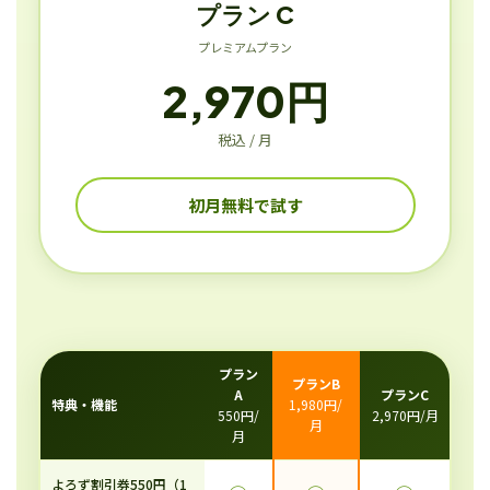
プラン C
プレミアムプラン
2,970円
税込 / 月
初月無料で試す
プラン
プランB
A
プランC
特典・機能
1,980円/
550円/
2,970円/月
月
月
よろず割引券550円（1