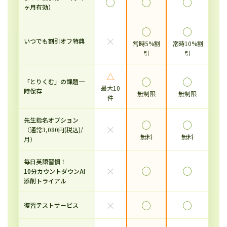
◯
◯
◯
ヶ月有効）
◯
◯
×
いつでも割引オフ特典
常時5%割
常時10%割
引
引
△
◯
◯
「とりくむ」の課題一
最大10
時保存
無制限
無制限
件
先生指名オプション
◯
◯
×
（通常3,080円(税込)/
無料
無料
月）
毎日英語習慣！
×
◯
◯
10分カウントダウンAI
添削トライアル
×
◯
◯
復習テストサービス