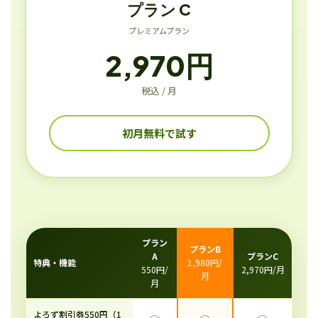
プラン C
プレミアムプラン
2,970円
税込 / 月
初月無料で試す
プラン
プランB
A
プランC
特典・機能
1,980円/
550円/
2,970円/月
月
月
よろず割引券550円（1