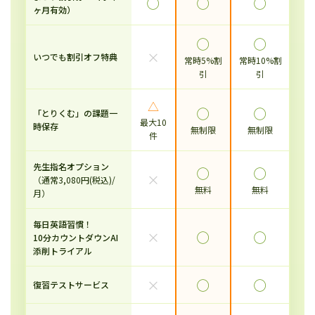
◯
◯
◯
ヶ月有効）
◯
◯
×
いつでも割引オフ特典
常時5%割
常時10%割
引
引
△
◯
◯
「とりくむ」の課題一
最大10
時保存
無制限
無制限
件
先生指名オプション
◯
◯
×
（通常3,080円(税込)/
無料
無料
月）
毎日英語習慣！
×
◯
◯
10分カウントダウンAI
添削トライアル
×
◯
◯
復習テストサービス