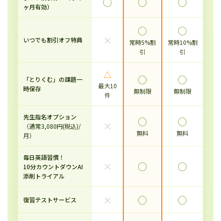
◯
◯
◯
ヶ月有効）
◯
◯
×
いつでも割引オフ特典
常時5%割
常時10%割
引
引
△
◯
◯
「とりくむ」の課題一
最大10
時保存
無制限
無制限
件
先生指名オプション
◯
◯
×
（通常3,080円(税込)/
無料
無料
月）
毎日英語習慣！
×
◯
◯
10分カウントダウンAI
添削トライアル
×
◯
◯
復習テストサービス