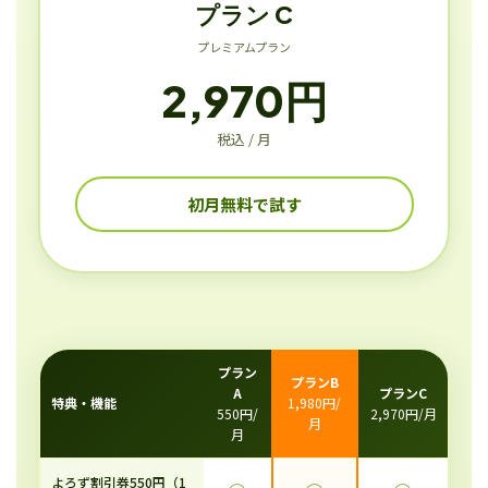
プラン C
プレミアムプラン
2,970円
税込 / 月
初月無料で試す
プラン
プランB
A
プランC
特典・機能
1,980円/
550円/
2,970円/月
月
月
よろず割引券550円（1