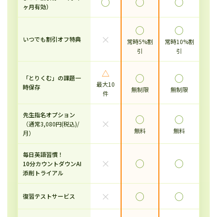
◯
◯
◯
ヶ月有効）
◯
◯
×
いつでも割引オフ特典
常時5%割
常時10%割
引
引
△
◯
◯
「とりくむ」の課題一
最大10
時保存
無制限
無制限
件
先生指名オプション
◯
◯
×
（通常3,080円(税込)/
無料
無料
月）
毎日英語習慣！
×
◯
◯
10分カウントダウンAI
添削トライアル
×
◯
◯
復習テストサービス