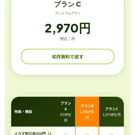
プラン C
プレミアムプラン
2,970円
税込 / 月
初月無料で試す
プラン
プランB
A
プランC
特典・機能
1,980円/
550円/
2,970円/月
月
月
よろず割引券550円（1