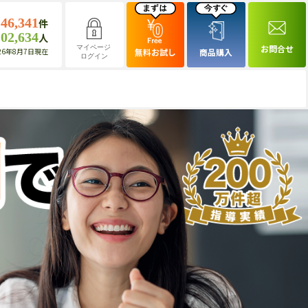
146,341
件
102,634
人
お問合せ
マイページ
26年8月7日現在
無料お試し
商品購入
ログイン