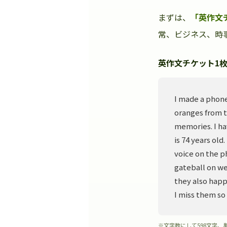
まずは、
「英作文
常、ビジネス、時事
英作文チケット1枚
I made a phone
oranges from t
memories. I ha
is 74 years old
voice on the p
gateball on we
they also happ
I miss them so
※文字数にして598文字、