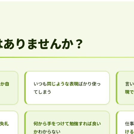
はありませんか？
いか自
いつも
同じような表現
ばかり使っ
言
てしまう
現
失礼
何から手をつけて勉強すれば良い
仕
か
わからない
け