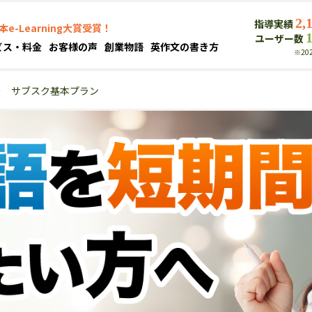
2,
指導実績
本e-Learning大賞受賞！
ユーザー数
ビス・料金
お客様の声
創業物語
英作文の書き方
※20
＞
サブスク基本プラン