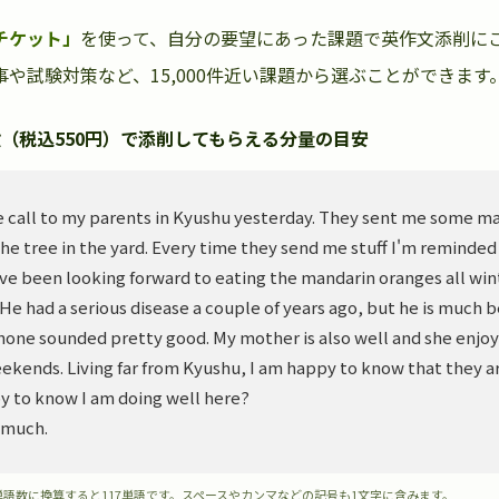
チケット」
を使って、自分の要望にあった課題で英作文添削に
や試験対策など、15,000件近い課題から選ぶことができます
（税込550円）で添削してもらえる分量の目安
 call to my parents in Kyushu yesterday. They sent me some m
he tree in the yard. Every time they send me stuff I'm reminded
ve been looking forward to eating the mandarin oranges all wint
. He had a serious disease a couple of years ago, but he is much 
hone sounded pretty good. My mother is also well and she enjoy
ekends. Living far from Kyushu, I am happy to know that they ar
y to know I am doing well here?
 much.
単語数に換算すると117単語です。スペースやカンマなどの記号も1文字に含みます。