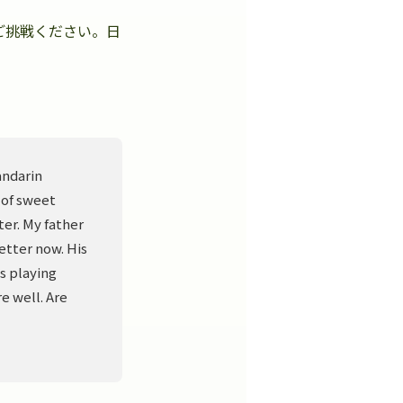
ご挑戦ください。日
。
andarin
 of sweet
er. My father
better now. His
s playing
e well. Are