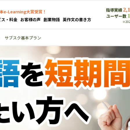
2,
指導実績
本e-Learning大賞受賞！
ユーザー数
ビス・料金
お客様の声
創業物語
英作文の書き方
※20
＞
サブスク基本プラン