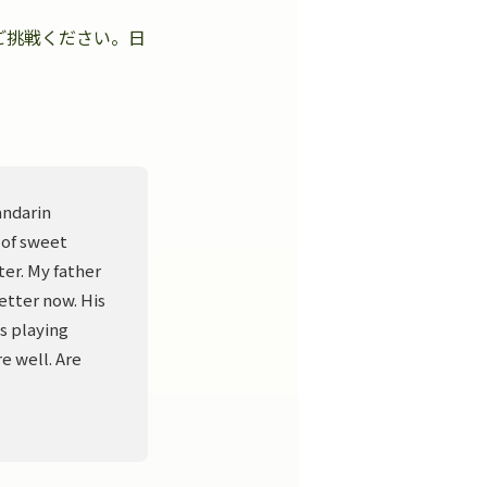
ご挑戦ください。日
。
andarin
 of sweet
er. My father
better now. His
s playing
e well. Are