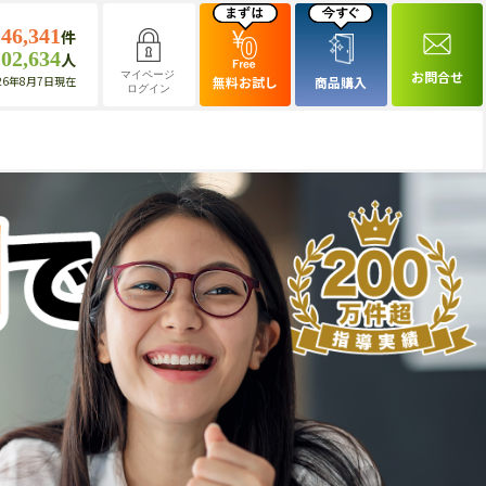
146,341
件
102,634
人
お問合せ
マイページ
26年8月7日現在
無料お試し
商品購入
ログイン