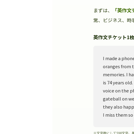
まずは、
「英作文
常、ビジネス、時事
英作文チケット1枚
I made a phone
oranges from t
memories. I ha
is 74 years old
voice on the p
gateball on we
they also happ
I miss them so
※文字数にして598文字、