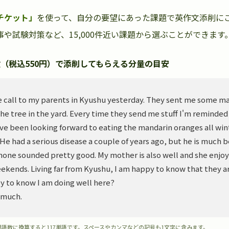
チケット」
を使って、自分の要望にあった課題で英作文添削に
や試験対策など、15,000件近い課題から選ぶことができます
（税込550円）で添削してもらえる分量の目安
 call to my parents in Kyushu yesterday. They sent me some m
he tree in the yard. Every time they send me stuff I'm reminded
ve been looking forward to eating the mandarin oranges all wint
. He had a serious disease a couple of years ago, but he is much 
hone sounded pretty good. My mother is also well and she enjoy
ekends. Living far from Kyushu, I am happy to know that they ar
y to know I am doing well here?
 much.
単語数に換算すると117単語です。スペースやカンマなどの記号も1文字に含みます。