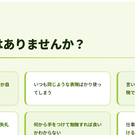
はありませんか？
いか自
いつも
同じような表現
ばかり使っ
言
てしまう
現
失礼
何から手をつけて勉強すれば良い
仕
か
わからない
け