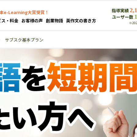
2,
指導実績
本e-Learning大賞受賞！
ユーザー数
ビス・料金
お客様の声
創業物語
英作文の書き方
※20
＞
サブスク基本プラン