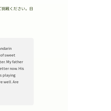
ご挑戦ください。日
。
andarin
 of sweet
er. My father
better now. His
s playing
e well. Are