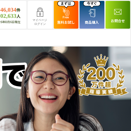
146,034
件
102,633
人
お問合せ
マイページ
26年8月6日現在
無料お試し
商品購入
ログイン