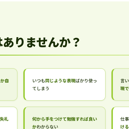
はありませんか？
いか自
いつも
同じような表現
ばかり使っ
言
てしまう
現
失礼
何から手をつけて勉強すれば良い
仕
か
わからない
け