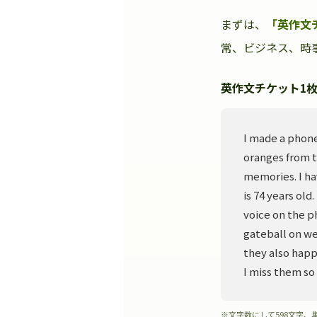
まずは、
「英作文
常、ビジネス、時事
英作文チケット1枚
I made a phone
oranges from t
memories. I ha
is 74 years old
voice on the p
gateball on we
they also happ
I miss them so
※文字数にして598文字、