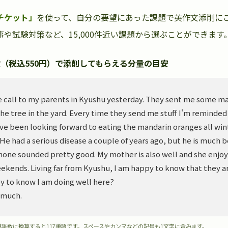
チケット」
を使って、自分の要望にあった課題で英作文添削に
や試験対策など、15,000件近い課題から選ぶことができます
（税込550円）で添削してもらえる分量の目安
 call to my parents in Kyushu yesterday. They sent me some m
he tree in the yard. Every time they send me stuff I'm reminded
ve been looking forward to eating the mandarin oranges all wint
. He had a serious disease a couple of years ago, but he is much 
hone sounded pretty good. My mother is also well and she enjoy
ekends. Living far from Kyushu, I am happy to know that they ar
y to know I am doing well here?
 much.
単語数に換算すると117単語です。スペースやカンマなどの記号も1文字に含みます。