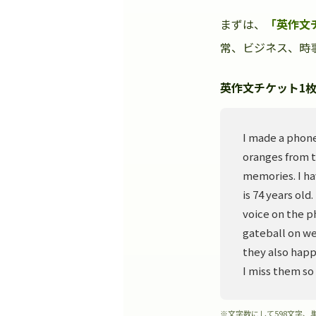
まずは、
「英作文
常、ビジネス、時事
英作文チケット1枚
I made a phone
oranges from t
memories. I ha
is 74 years old
voice on the p
gateball on we
they also happ
I miss them so
※文字数にして598文字、