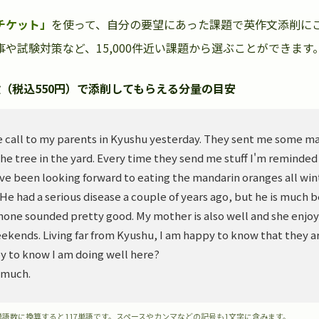
チケット」
を使って、自分の要望にあった課題で英作文添削に
や試験対策など、15,000件近い課題から選ぶことができます
（税込550円）で添削してもらえる分量の目安
 call to my parents in Kyushu yesterday. They sent me some m
he tree in the yard. Every time they send me stuff I'm reminded
ve been looking forward to eating the mandarin oranges all wint
. He had a serious disease a couple of years ago, but he is much 
hone sounded pretty good. My mother is also well and she enjoy
ekends. Living far from Kyushu, I am happy to know that they ar
y to know I am doing well here?
 much.
単語数に換算すると117単語です。スペースやカンマなどの記号も1文字に含みます。