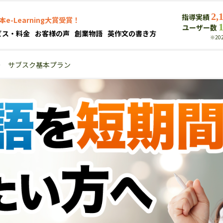
2,
指導実績
本e-Learning大賞受賞！
ユーザー数
ビス・料金
お客様の声
創業物語
英作文の書き方
※20
＞
サブスク基本プラン