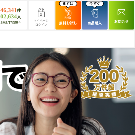
146,341
件
102,634
人
お問合せ
マイページ
26年8月7日現在
無料お試し
商品購入
ログイン