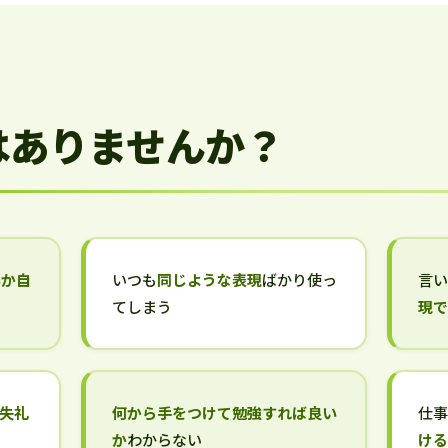
はありませんか？
いか自
いつも
同じような表現
ばかり使っ
言
てしまう
現
失礼
何から手をつけて勉強すれば良い
仕
か
わからない
け