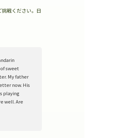
ご挑戦ください。日
。
andarin
 of sweet
er. My father
better now. His
s playing
e well. Are