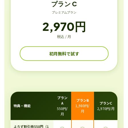
プラン C
プレミアムプラン
2,970円
税込 / 月
初月無料で試す
プラン
プランB
A
プランC
特典・機能
1,980円/
550円/
2,970円/月
月
月
よろず割引券550円（1