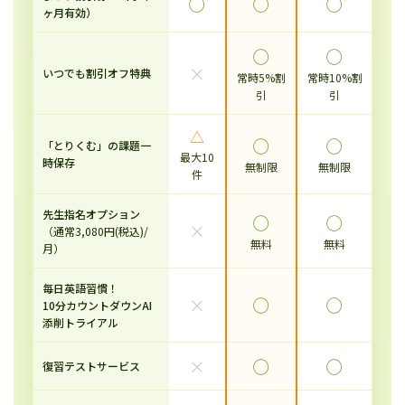
◯
◯
◯
ヶ月有効）
◯
◯
×
いつでも割引オフ特典
常時5%割
常時10%割
引
引
△
◯
◯
「とりくむ」の課題一
最大10
時保存
無制限
無制限
件
先生指名オプション
◯
◯
×
（通常3,080円(税込)/
無料
無料
月）
毎日英語習慣！
×
◯
◯
10分カウントダウンAI
添削トライアル
×
◯
◯
復習テストサービス