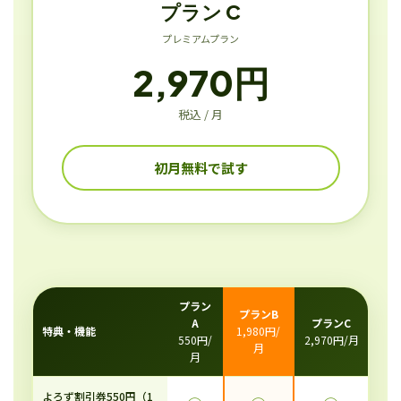
プラン C
プレミアムプラン
2,970円
税込 / 月
初月無料で試す
プラン
プランB
A
プランC
特典・機能
1,980円/
550円/
2,970円/月
月
月
よろず割引券550円（1