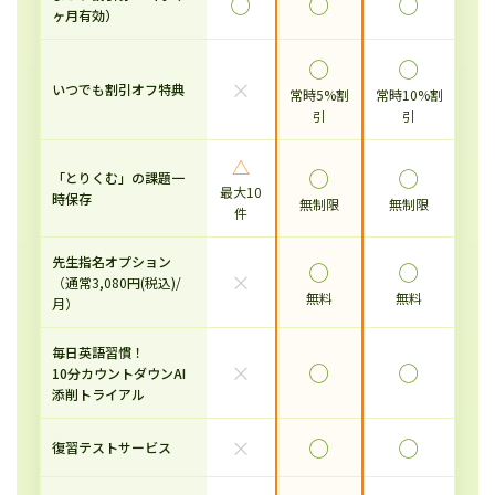
◯
◯
◯
ヶ月有効）
◯
◯
×
いつでも割引オフ特典
常時5%割
常時10%割
引
引
△
◯
◯
「とりくむ」の課題一
最大10
時保存
無制限
無制限
件
先生指名オプション
◯
◯
×
（通常3,080円(税込)/
無料
無料
月）
毎日英語習慣！
×
◯
◯
10分カウントダウンAI
添削トライアル
×
◯
◯
復習テストサービス