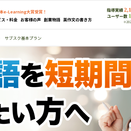
2,
指導実績
本e-Learning大賞受賞！
ユーザー数
ビス・料金
お客様の声
創業物語
英作文の書き方
※20
＞
サブスク基本プラン