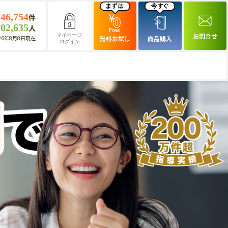
146,754
件
102,635
人
お問合せ
マイページ
26年8月8日現在
無料お試し
商品購入
ログイン