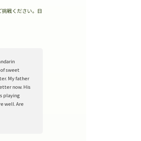
ご挑戦ください。日
。
andarin
 of sweet
er. My father
better now. His
s playing
e well. Are