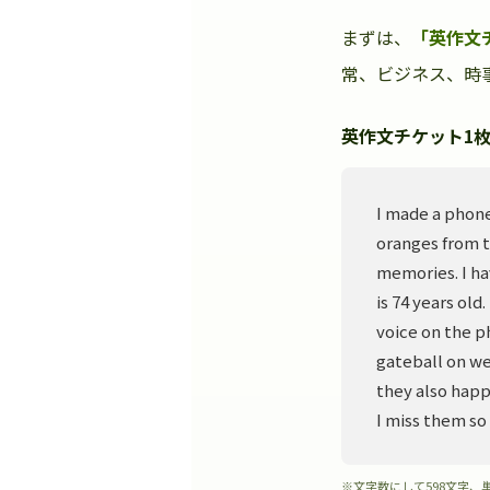
まずは、
「英作文
常、ビジネス、時事
英作文チケット1枚
I made a phone
oranges from t
memories. I ha
is 74 years old
voice on the p
gateball on we
they also happ
I miss them so
※文字数にして598文字、