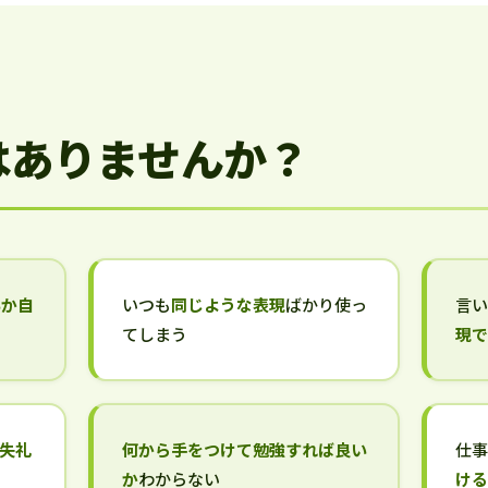
はありませんか？
いか自
いつも
同じような表現
ばかり使っ
言
てしまう
現
失礼
何から手をつけて勉強すれば良い
仕
か
わからない
け