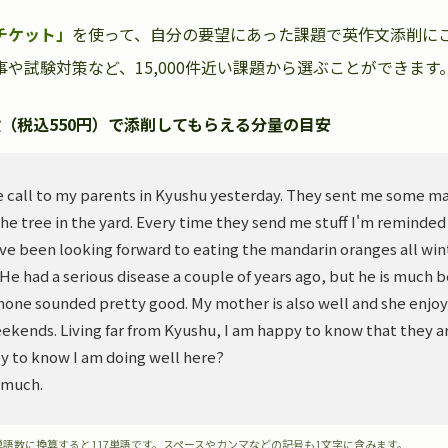
チケット」
を使って、自分の要望にあった課題で英作文添削に
や試験対策など、15,000件近い課題から選ぶことができます
（税込550円）で添削してもらえる分量の目安
 call to my parents in Kyushu yesterday. They sent me some m
he tree in the yard. Every time they send me stuff I'm reminded
ve been looking forward to eating the mandarin oranges all wint
. He had a serious disease a couple of years ago, but he is much 
hone sounded pretty good. My mother is also well and she enjoy
ekends. Living far from Kyushu, I am happy to know that they ar
y to know I am doing well here?
 much.
単語数に換算すると117単語です。スペースやカンマなどの記号も1文字に含みます。