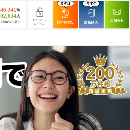
146,341
件
102,634
人
お問合せ
マイページ
26年8月7日現在
無料お試し
商品購入
ログイン