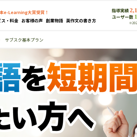
2,
指導実績
本e-Learning大賞受賞！
ユーザー数
ビス・料金
お客様の声
創業物語
英作文の書き方
※20
＞
サブスク基本プラン