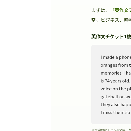
まずは、
「英作文
常、ビジネス、時事
英作文チケット1枚
I made a phone
oranges from t
memories. I ha
is 74 years old
voice on the p
gateball on we
they also happ
I miss them so
※文字数にして598文字、