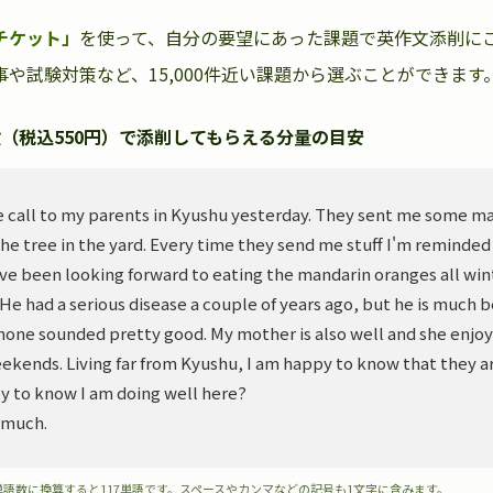
チケット」
を使って、自分の要望にあった課題で英作文添削に
や試験対策など、15,000件近い課題から選ぶことができます
（税込550円）で添削してもらえる分量の目安
 call to my parents in Kyushu yesterday. They sent me some m
he tree in the yard. Every time they send me stuff I'm reminded
ve been looking forward to eating the mandarin oranges all wint
. He had a serious disease a couple of years ago, but he is much 
hone sounded pretty good. My mother is also well and she enjoy
ekends. Living far from Kyushu, I am happy to know that they ar
y to know I am doing well here?
 much.
単語数に換算すると117単語です。スペースやカンマなどの記号も1文字に含みます。