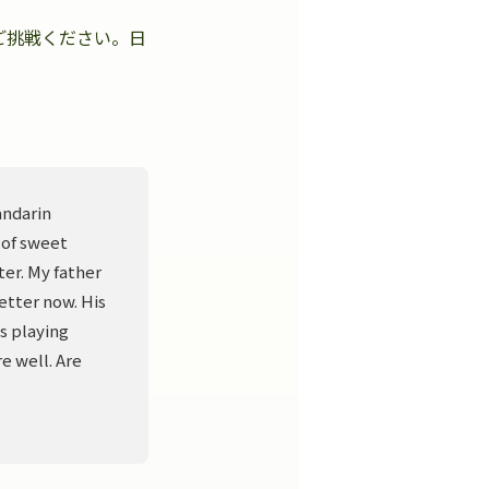
ご挑戦ください。日
。
andarin
 of sweet
er. My father
better now. His
s playing
e well. Are