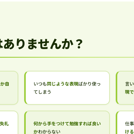
はありませんか？
いか自
いつも
同じような表現
ばかり使っ
言
てしまう
現
失礼
何から手をつけて勉強すれば良い
仕
か
わからない
け