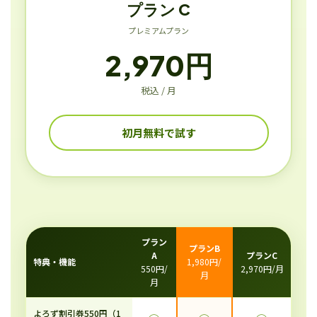
プラン C
プレミアムプラン
2,970円
税込 / 月
初月無料で試す
プラン
プランB
A
プランC
特典・機能
1,980円/
550円/
2,970円/月
月
月
よろず割引券550円（1