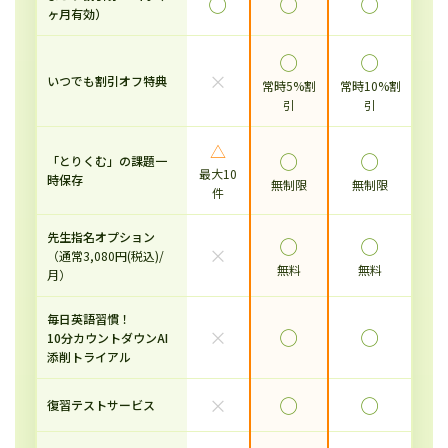
◯
◯
◯
ヶ月有効）
◯
◯
×
いつでも割引オフ特典
常時5%割
常時10%割
引
引
△
◯
◯
「とりくむ」の課題一
最大10
時保存
無制限
無制限
件
先生指名オプション
◯
◯
×
（通常3,080円(税込)/
無料
無料
月）
毎日英語習慣！
×
◯
◯
10分カウントダウンAI
添削トライアル
×
◯
◯
復習テストサービス