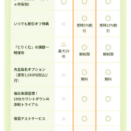
◯
◯
◯
ヶ月有効）
◯
◯
×
いつでも割引オフ特典
常時5%割
常時10%割
引
引
△
◯
◯
「とりくむ」の課題一
最大10
時保存
無制限
無制限
件
先生指名オプション
◯
◯
×
（通常3,080円(税込)/
無料
無料
月）
毎日英語習慣！
×
◯
◯
10分カウントダウンAI
添削トライアル
×
◯
◯
復習テストサービス