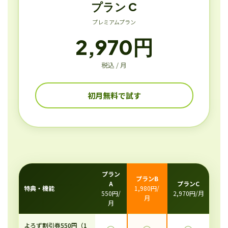
プラン C
プレミアムプラン
2,970円
税込 / 月
初月無料で試す
プラン
プランB
A
プランC
特典・機能
1,980円/
550円/
2,970円/月
月
月
よろず割引券550円（1