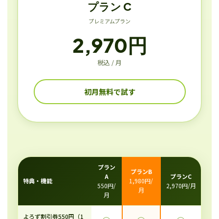
プラン C
プレミアムプラン
2,970円
税込 / 月
初月無料で試す
プラン
プランB
A
プランC
特典・機能
1,980円/
550円/
2,970円/月
月
月
よろず割引券550円（1