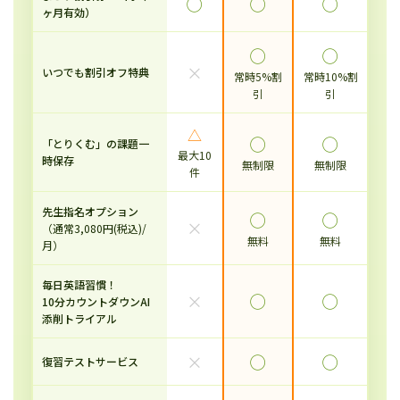
◯
◯
◯
ヶ月有効）
◯
◯
×
いつでも割引オフ特典
常時5%割
常時10%割
引
引
△
◯
◯
「とりくむ」の課題一
最大10
時保存
無制限
無制限
件
先生指名オプション
◯
◯
×
（通常3,080円(税込)/
無料
無料
月）
毎日英語習慣！
×
◯
◯
10分カウントダウンAI
添削トライアル
×
◯
◯
復習テストサービス