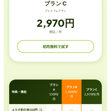
プラン C
プレミアムプラン
2,970円
税込 / 月
初月無料で試す
プラン
プランB
A
プランC
特典・機能
1,980円/
550円/
2,970円/月
月
月
よろず割引券550円（1