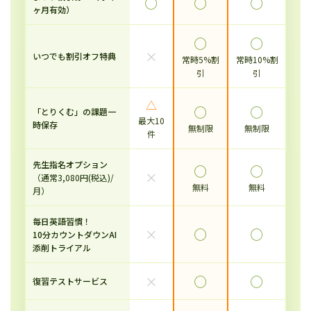
◯
◯
◯
ヶ月有効）
◯
◯
×
いつでも割引オフ特典
常時5%割
常時10%割
引
引
△
◯
◯
「とりくむ」の課題一
最大10
時保存
無制限
無制限
件
先生指名オプション
◯
◯
×
（通常3,080円(税込)/
無料
無料
月）
毎日英語習慣！
×
◯
◯
10分カウントダウンAI
添削トライアル
×
◯
◯
復習テストサービス