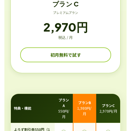
プラン C
プレミアムプラン
2,970円
税込 / 月
初月無料で試す
プラン
プランB
A
プランC
特典・機能
1,980円/
550円/
2,970円/月
月
月
よろず割引券550円（1