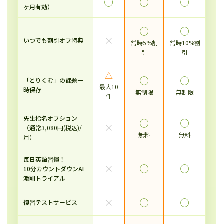
◯
◯
◯
ヶ月有効）
◯
◯
×
いつでも割引オフ特典
常時5%割
常時10%割
引
引
△
◯
◯
「とりくむ」の課題一
最大10
時保存
無制限
無制限
件
先生指名オプション
◯
◯
×
（通常3,080円(税込)/
無料
無料
月）
毎日英語習慣！
×
◯
◯
10分カウントダウンAI
添削トライアル
×
◯
◯
復習テストサービス