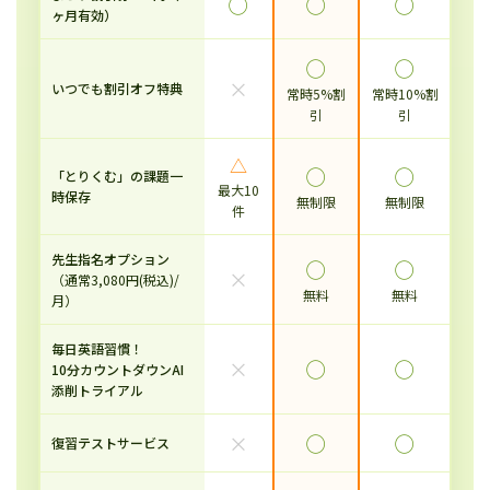
◯
◯
◯
ヶ月有効）
◯
◯
×
いつでも割引オフ特典
常時5%割
常時10%割
引
引
△
◯
◯
「とりくむ」の課題一
最大10
時保存
無制限
無制限
件
先生指名オプション
◯
◯
×
（通常3,080円(税込)/
無料
無料
月）
毎日英語習慣！
×
◯
◯
10分カウントダウンAI
添削トライアル
×
◯
◯
復習テストサービス