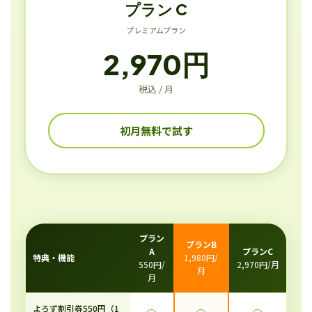
プラン C
プレミアムプラン
2,970円
税込 / 月
初月無料で試す
プラン
プランB
A
プランC
特典・機能
1,980円/
550円/
2,970円/月
月
月
よろず割引券550円（1